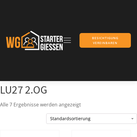
BESICHTIGUNG
VEREINBAREN
LU27 2.OG
Alle 7 Ergebnisse werden angezeigt