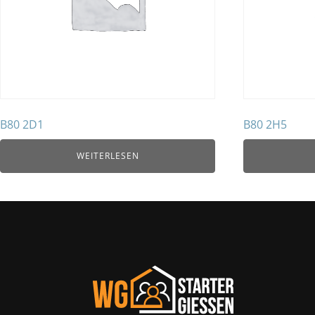
B80 2D1
B80 2H5
WEITERLESEN