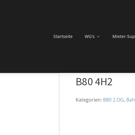
Startseite
WG's
Mieter-Sup
B80 4H2
Kategorien:
B80 2.OG
,
Bah