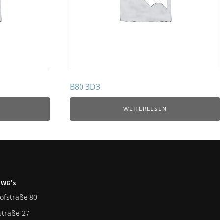
B80 3D3
WEITERLESEN
 WG's
ofstraße 80
straße 27