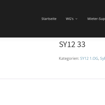
Startseite
WG's
Mieter-Sup
SY12 33
Kategorien:
SY12 1.OG
,
Sy