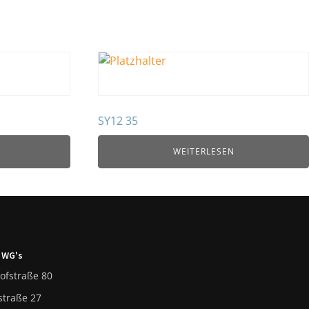
SY12 35
WEITERLESEN
 WG's
ofstraße 80
straße 27