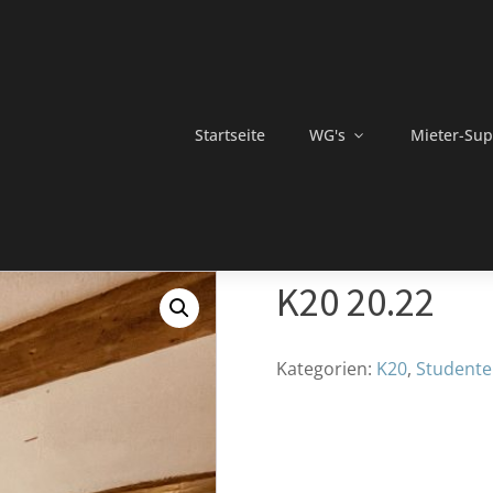
Startseite
WG's
Mieter-Sup
K20 20.22
Kategorien:
K20
,
Studente