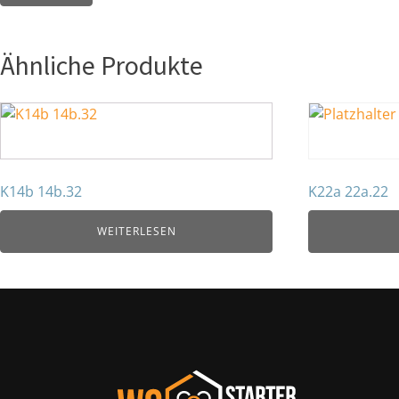
Ähnliche Produkte
K14b 14b.32
K22a 22a.22
WEITERLESEN