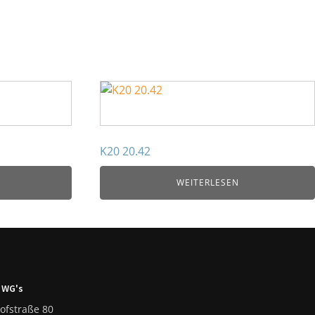
K20 20.42
WEITERLESEN
 WG's
ofstraße 80