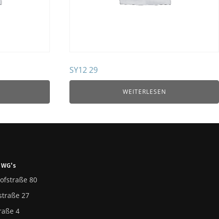
SY12 29
WEITERLESEN
 WG's
ofstraße 80
straße 27
raße 4