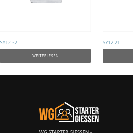
SY12 32
SY12 21
WEITERLESEN
WG STARTER GIESSEN -