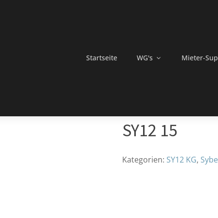
Startseite
WG's
Mieter-Sup
SY12 15
Kategorien:
SY12 KG
,
Sybe